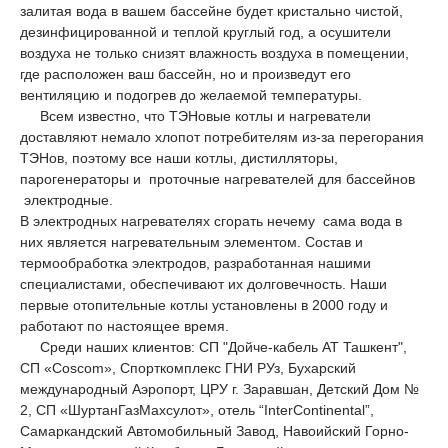
залитая вода в вашем бассейне будет кристально чистой,
дезинфицированной и теплой круглый год, а осушители
воздуха не только снизят влажность воздуха в помещении,
где расположен ваш бассейн, но и произведут его
вентиляцию и подогрев до желаемой температуры.
Всем известно, что ТЭНовые котлы и нагреватели
доставляют немало хлопот потребителям из-за перегорания
ТЭНов, поэтому все наши котлы, дистилляторы,
парогенераторы и проточные нагревателей для бассейнов
электродные.
В электродных нагревателях сгорать нечему сама вода в
них является нагревательным элементом. Состав и
термообработка электродов, разработанная нашими
специалистами, обеспечивают их долговечность. Наши
первые отопительные котлы установлены в 2000 году и
работают по настоящее время.
Среди наших клиентов: СП "Дойче-кабель АТ Ташкент",
СП «Coscom», Спорткомплекс ГНИ РУз, Бухарский
международный Аэропорт, ЦРУ г. Заравшан, Детский Дом №
2, СП «ШуртанГазМахсулот», отель “InterContinental”,
Самаркандский Автомобильный Завод, Навоийский Горно-